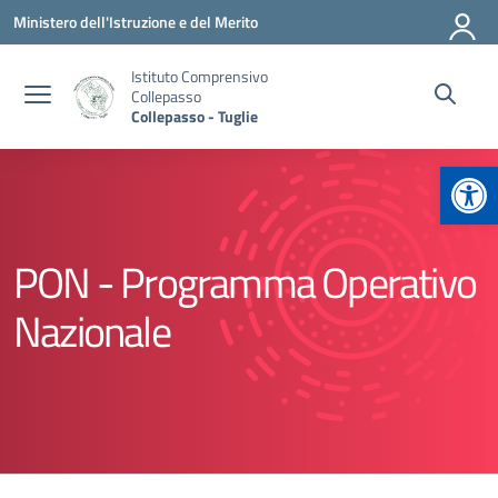
Vai ai contenuti
Vai al menu di navigazione
Vai al footer
Ministero dell'Istruzione e del Merito
Istituto Comprensivo
Collepasso
Collepasso - Tuglie
Apr
PON - Programma Operativo
Nazionale