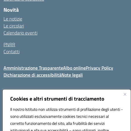
Novità
Le notizie
Le circolari
Calendario eventi
PNRR
Contatti
Amministrazione Trasparente
Albo online
Privacy Policy
Dichiarazione di accessibilità
Note legali
Indirizzo:
Cookies e altri strumenti di tracciamento
Via del Bosco 63 - 73040 Collepasso (LE)
Centralino:
0833341024
Email:
leic82200b@istruzione.it
Il nostro Istituto non utilizza strumenti di profilazione degli utenti -
Posta elettronica certificata (PEC):
leic82200b@pec.istruzione.it
sono utilizzati esclusivamente cookies tecnici necessari al
Codice fiscale: 90018440751
corretto funzionamento del sito, alla fruibilità dei servizi
Codice meccanografico:
LEIC82200B
istituzionali e alla sua accessibilità – sono utilizzati, inoltre,