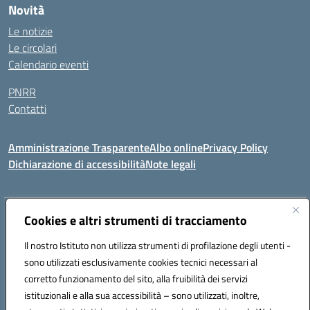
Novità
Le notizie
Le circolari
Calendario eventi
PNRR
Contatti
Amministrazione Trasparente
Albo online
Privacy Policy
Dichiarazione di accessibilità
Note legali
Indirizzo:
Cookies e altri strumenti di tracciamento
Via del Bosco 63 - 73040 Collepasso (LE)
Centralino:
0833341024
Email:
leic82200b@istruzione.it
Il nostro Istituto non utilizza strumenti di profilazione degli utenti -
Posta elettronica certificata (PEC):
leic82200b@pec.istruzione.it
sono utilizzati esclusivamente cookies tecnici necessari al
Codice fiscale: 90018440751
corretto funzionamento del sito, alla fruibilità dei servizi
Codice meccanografico:
LEIC82200B
istituzionali e alla sua accessibilità – sono utilizzati, inoltre,