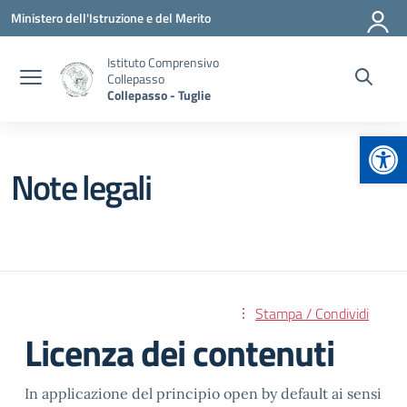
Vai ai contenuti
Vai al menu di navigazione
Vai al footer
Ministero dell'Istruzione e del Merito
Istituto Comprensivo
Collepasso
Collepasso - Tuglie
Apr
Note legali
Stampa / Condividi
Licenza dei contenuti
In applicazione del principio open by default ai sensi