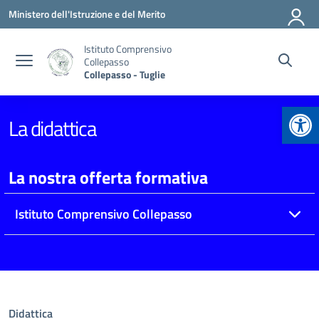
Vai ai contenuti
Vai al menu di navigazione
Vai al footer
Ministero dell'Istruzione e del Merito
Istituto Comprensivo
Collepasso
Collepasso - Tuglie
Apr
La didattica
La nostra offerta formativa
Istituto Comprensivo Collepasso
Didattica