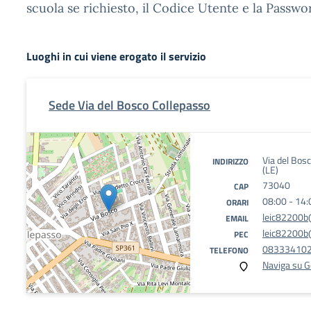
scuola se richiesto, il Codice Utente e la Passwo
Luoghi in cui viene erogato il servizio
Sede Via del Bosco Collepasso
Via del Bos
INDIRIZZO
(LE)
73040
CAP
08:00 - 14:
ORARI
leic82200b@
EMAIL
leic82200b@
PEC
08333410
TELEFONO
Naviga su 