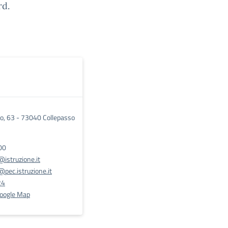
rd.
co, 63 - 73040 Collepasso
00
istruzione.it
pec.istruzione.it
24
Google Map