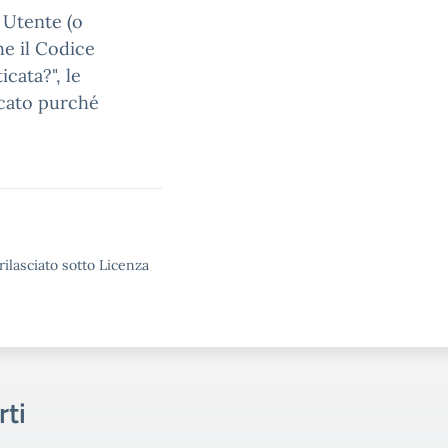
e Utente (o
he il Codice
cata?", le
ficato purché
rilasciato sotto Licenza
rti