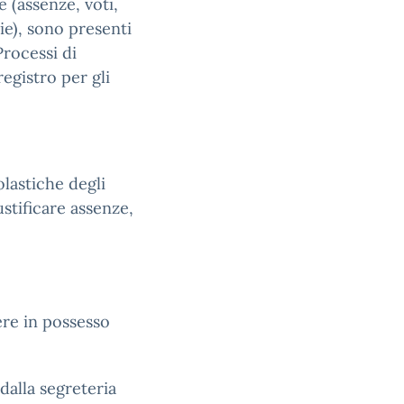
 (assenze, voti,
ie), sono presenti
Processi di
egistro per gli
olastiche degli
ustificare assenze,
ere in possesso
 dalla segreteria