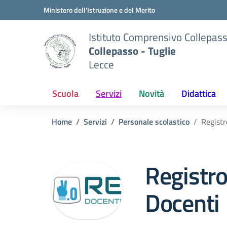
Vai ai contenuti
Vai al menu di navigazione
Vai al footer
Ministero dell'Istruzione e del Merito
Istituto Comprensivo Collepas
Collepasso - Tuglie
Lecce
Scuola
Servizi
Novità
Didattica
Home
Servizi
Personale scolastico
Registr
Registro
Docenti