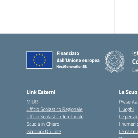
Is
Co
L
— 
Link Esterni
La Scuo
MIUR
Presenta
Ufficio Scolastico Regionale
I luoghi
Ufficio Scolastico Territoriale
Le perso
Scuola in Chiaro
I numeri 
Iscrizioni On Line
Le carte 