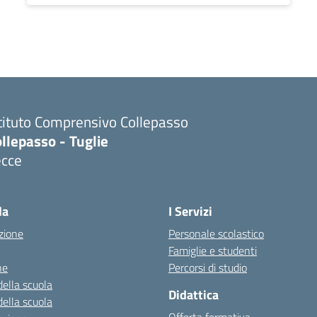
tituto Comprensivo Collepasso
llepasso - Tuglie
ecce
Visita la pagina iniziale della scuola
la
I Servizi
zione
Personale scolastico
Famiglie e studenti
ne
Percorsi di studio
della scuola
Didattica
della scuola