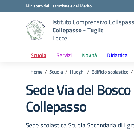
Vai ai contenuti
Vai al menu di navigazione
Vai al footer
Ministero dell'Istruzione e del Merito
Istituto Comprensivo Collepas
Collepasso - Tuglie
Lecce
Scuola
Servizi
Novità
Didattica
Home
Scuola
I luoghi
Edificio scolastico
Sede Via del Bosco
Collepasso
Sede scolastica Scuola Secondaria di I g