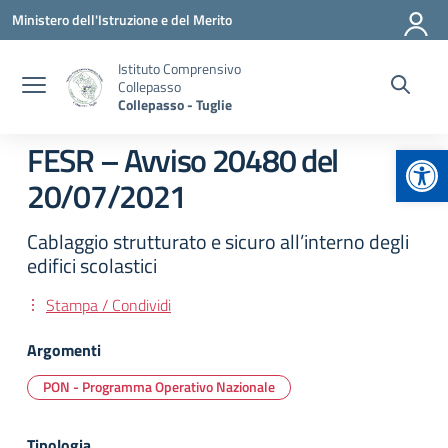
Vai ai contenuti
Vai al menu di navigazione
Vai al footer
Ministero dell'Istruzione e del Merito
Istituto Comprensivo
Collepasso
Collepasso - Tuglie
Apr
FESR – Avviso 20480 del
20/07/2021
Cablaggio strutturato e sicuro all’interno degli
edifici scolastici
Stampa / Condividi
Argomenti
PON - Programma Operativo Nazionale
Tipologia