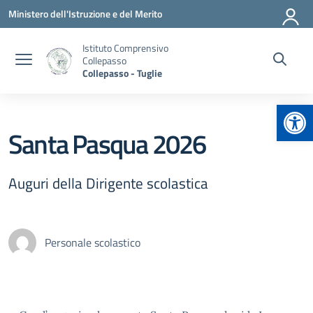
Vai ai contenuti
Vai al menu di navigazione
Vai al footer
Ministero dell'Istruzione e del Merito
Istituto Comprensivo
Collepasso
Collepasso - Tuglie
Apr
Santa Pasqua 2026
Auguri della Dirigente scolastica
Personale scolastico