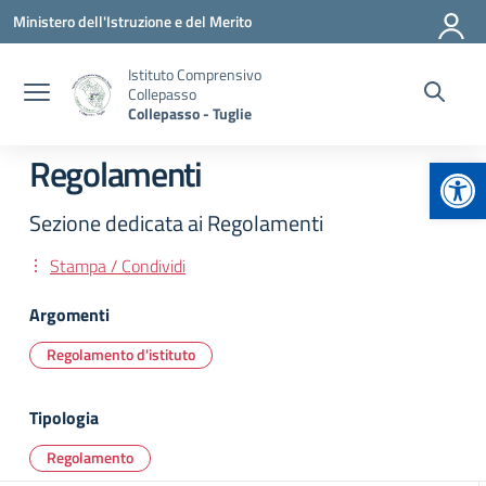
Vai ai contenuti
Vai al menu di navigazione
Vai al footer
Ministero dell'Istruzione e del Merito
Istituto Comprensivo
Collepasso
Collepasso - Tuglie
Apr
Regolamenti
Sezione dedicata ai Regolamenti
Stampa / Condividi
Argomenti
Regolamento d'istituto
Tipologia
Regolamento