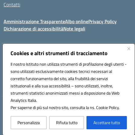
Contatti
Amministrazione Trasparente
Albo online
Privacy Policy
Dichiarazione di accessibilità
Note legali
Indirizzo:
Cookies e altri strumenti di tracciamento
Via del Bosco 63 - 73040 Collepasso (LE)
Centralino:
0833341024
Email:
leic82200b@istruzione.it
Il nostro Istituto non utilizza strumenti di profilazione degli utenti -
Posta elettronica certificata (PEC):
leic82200b@pec.istruzione.it
sono utilizzati esclusivamente cookies tecnici necessari al
Codice fiscale: 90018440751
corretto funzionamento del sito, alla fruibilità dei servizi
Codice meccanografico:
LEIC82200B
istituzionali e alla sua accessibilità – sono utilizzati, inoltre,
strumenti statistici anonimizzati messi a disposizione da Web
Analytics Italia.
Hosting & Powered by 3D Solution S.r.l.
Per saperne di più sul nostro sito, consulta la ns. Cookie Policy.
Concept & Design by Designers Italia
Personalizza
Rifiuta tutto
Accettare tutto