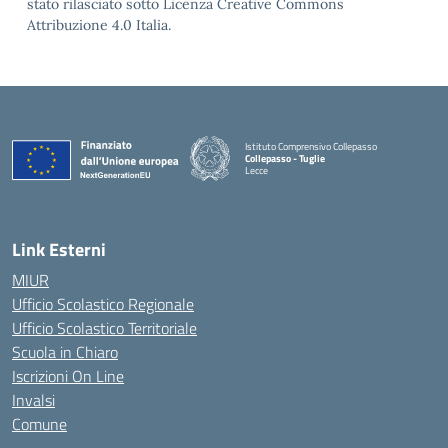
stato rilasciato sotto Licenza Creative Commons
Attribuzione 4.0 Italia.
Istituto Comprensivo Collepasso
Collepasso - Tuglie
Lecce
— Visita la pagina iniziale della scuola
Link Esterni
MIUR
Ufficio Scolastico Regionale
Ufficio Scolastico Territoriale
Scuola in Chiaro
Iscrizioni On Line
Invalsi
Comune