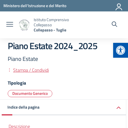
Vai ai contenuti
Vai al menu di navigazione
Vai al footer
Ministero dell'Istruzione e del Merito
Istituto Comprensivo
Collepasso
Collepasso - Tuglie
Apr
Piano Estate 2024_2025
Piano Estate
Stampa / Condividi
Tipologia
Documento Generico
Indice della pagina
Descrizione