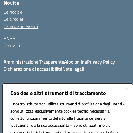
Novità
Le notizie
Le circolari
Calendario eventi
PNRR
Contatti
Amministrazione Trasparente
Albo online
Privacy Policy
Dichiarazione di accessibilità
Note legali
Indirizzo:
Cookies e altri strumenti di tracciamento
Via del Bosco 63 - 73040 Collepasso (LE)
Centralino:
0833341024
Email:
leic82200b@istruzione.it
Il nostro Istituto non utilizza strumenti di profilazione degli utenti -
Posta elettronica certificata (PEC):
leic82200b@pec.istruzione.it
sono utilizzati esclusivamente cookies tecnici necessari al
Codice fiscale: 90018440751
corretto funzionamento del sito, alla fruibilità dei servizi
Codice meccanografico:
LEIC82200B
istituzionali e alla sua accessibilità – sono utilizzati, inoltre,
strumenti statistici anonimizzati messi a disposizione da Web