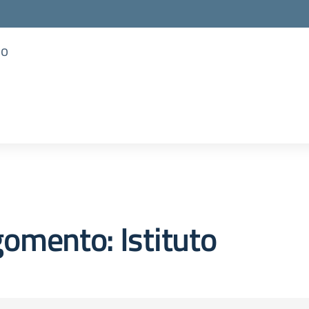
so
omento: Istituto