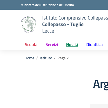
Vai ai contenuti
Vai al menu di navigazione
Vai al footer
Ministero dell'Istruzione e del Merito
Istituto Comprensivo Collepas
Collepasso - Tuglie
Lecce
Scuola
Servizi
Novità
Didattica
Home
Istituto
Page 2
Arg