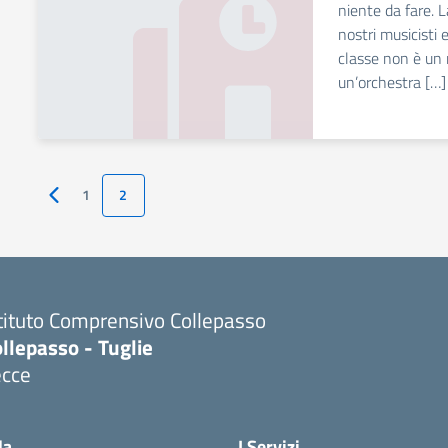
niente da fare. L
nostri musicisti
classe non è un 
un’orchestra […]
1
2
Pagina precedente
tituto Comprensivo Collepasso
llepasso - Tuglie
ecce
Visita la pagina iniziale della scuola
la
I Servizi