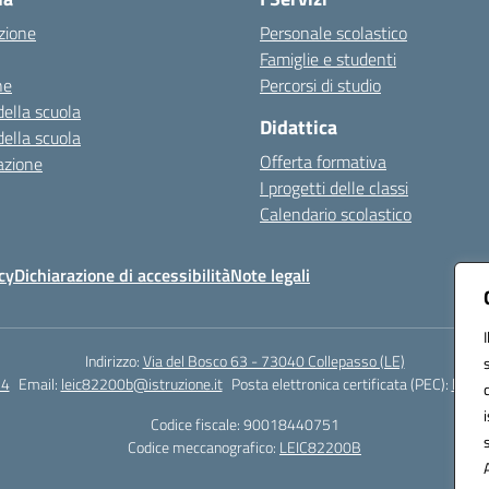
zione
Personale scolastico
Famiglie e studenti
ne
Percorsi di studio
della scuola
Didattica
della scuola
Offerta formativa
azione
I progetti delle classi
Calendario scolastico
cy
Dichiarazione di accessibilità
Note legali
Indirizzo:
Via del Bosco 63 - 73040 Collepasso (LE)
24
Email:
leic82200b@istruzione.it
Posta elettronica certificata (PEC):
leic8
Codice fiscale: 90018440751
Codice meccanografico:
LEIC82200B