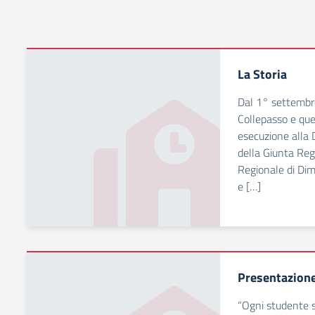
La Storia
Dal 1° settembre
Collepasso e quel
esecuzione alla 
della Giunta Reg
Regionale di Dim
e […]
Presentazion
“Ogni studente s