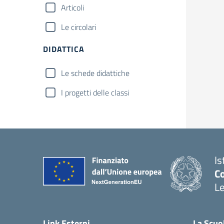
Articoli
Le circolari
DIDATTICA
Le schede didattiche
I progetti delle classi
Is
Co
L
— 
Link Esterni
La Scuo