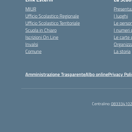
MIUR
Presenta
Ufficio Scolastico Regionale
I luoghi
Ufficio Scolastico Territoriale
Le perso
Scuola in Chiaro
I numeri 
Iscrizioni On Line
Le carte 
Invalsi
Organizz
Comune
La storia
Amministrazione Trasparente
Albo online
Privacy Poli
Centralino:
08333410