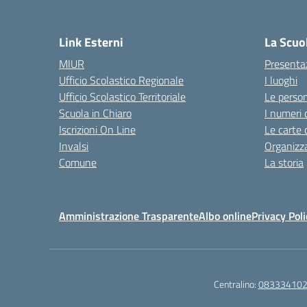
— 
Link Esterni
La Scuo
MIUR
Presenta
Ufficio Scolastico Regionale
I luoghi
Ufficio Scolastico Territoriale
Le perso
Scuola in Chiaro
I numeri 
Iscrizioni On Line
Le carte 
Invalsi
Organizz
Comune
La storia
Amministrazione Trasparente
Albo online
Privacy Poli
Centralino:
08333410