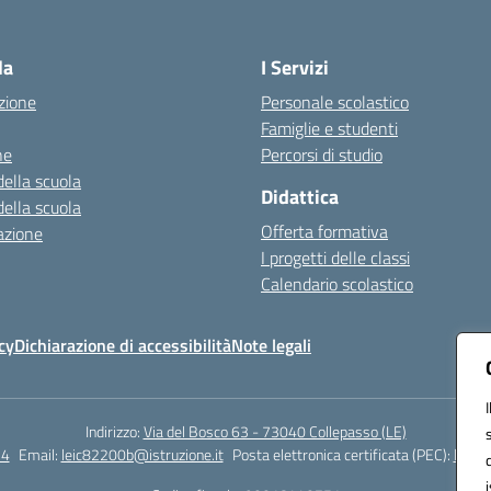
Visita la pagina iniziale della scuola
la
I Servizi
zione
Personale scolastico
Famiglie e studenti
ne
Percorsi di studio
della scuola
Didattica
della scuola
Offerta formativa
azione
I progetti delle classi
Calendario scolastico
cy
Dichiarazione di accessibilità
Note legali
Indirizzo:
Via del Bosco 63 - 73040 Collepasso (LE)
24
Email:
leic82200b@istruzione.it
Posta elettronica certificata (PEC):
leic8