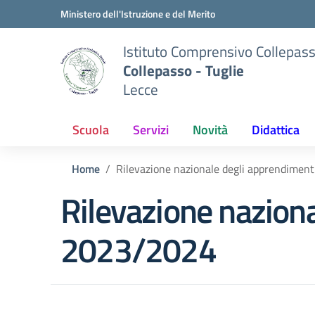
Vai ai contenuti
Vai al menu di navigazione
Vai al footer
Ministero dell'Istruzione e del Merito
Istituto Comprensivo Collepas
Collepasso - Tuglie
Lecce
Scuola
Servizi
Novità
Didattica
Home
Rilevazione nazionale degli apprendimen
Rilevazione naziona
2023/2024